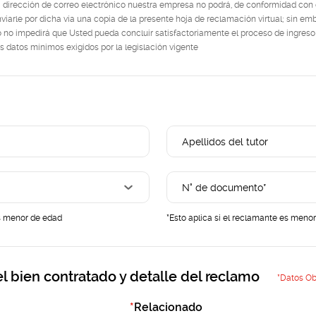
 dirección de correo electrónico nuestra empresa no podrá, de conformidad con e
viarle por dicha vía una copia de la presente hoja de reclamación virtual; sin em
o no impedirá que Usted pueda concluir satisfactoriamente el proceso de ingreso
 datos mínimos exigidos por la legislación vigente
es menor de edad
*Esto aplica si el reclamante es meno
del bien contratado y detalle del reclamo
*Datos Ob
*
Relacionado