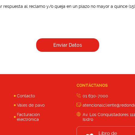
 respuesta al reclamo y/o queja en un plazo no mayor a quince (15) 
Enviar Datos
CONTÁCTANOS
Contacto
01 630-7000
Vales de pavo
atencionalcliente@redond
Facturación
Av. Los Conquistadores 11
electrónica
Isidro
Libro de