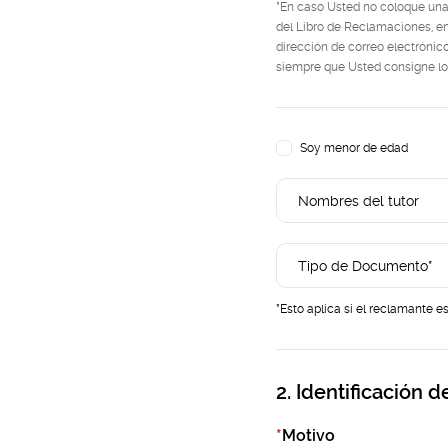
*En caso Usted no coloque una
del Libro de Reclamaciones, en
dirección de correo electrónic
siempre que Usted consigne los
Soy menor de edad
*Esto aplica si el reclamante 
2. Identificación 
*
Motivo