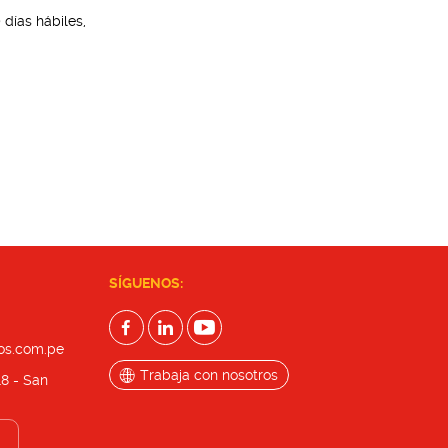
días hábiles,
SÍGUENOS:
os.com.pe
Trabaja con nosotros
18 - San