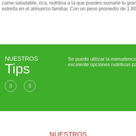
carne saludable, rica, nutritiva a la que puedes sumarle tu gr
estrella en el almuerzo familiar. Con un peso promedio de 1.8
NUESTROS
lo para preparación de diversos
Se puede utilizar la menudenci
Tips
roz con pollo o estofado de
excelente opciones nutritivas p
NUESTROS