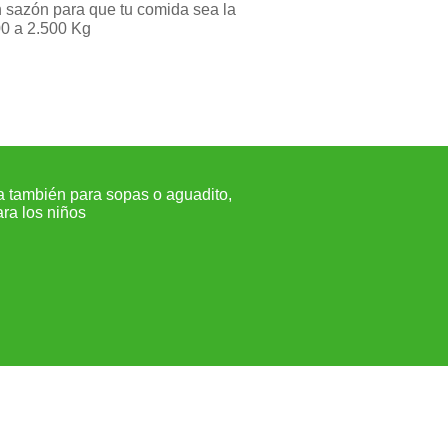
an sazón para que tu comida sea la
00 a 2.500 Kg
a también para sopas o aguadito,
Ideal para cocinarlo entero
ara los niños
platillos para todo moment
pollo