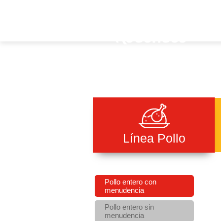
Línea Pollo
Pollo entero con
menudencia
Pollo entero sin
menudencia