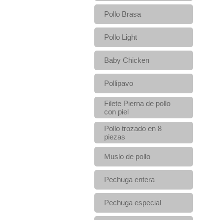
Pollo Brasa
Pollo Light
Baby Chicken
Pollipavo
Filete Pierna de pollo
con piel
Pollo trozado en 8
piezas
Muslo de pollo
Pechuga entera
Pechuga especial