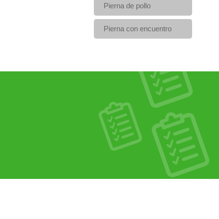
Pierna de pollo
Pierna con encuentro
 para sopas o aguadito,
Ideal para cocinarlo entero o trozar
iños
platillos para todo momento como ar
pollo